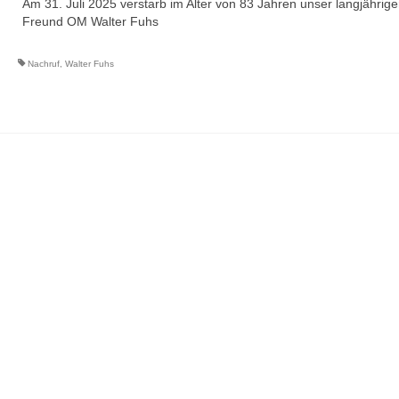
Am 31. Juli 2025 verstarb im Alter von 83 Jahren unser langjährige
Freund OM Walter Fuhs
Nachruf
,
Walter Fuhs