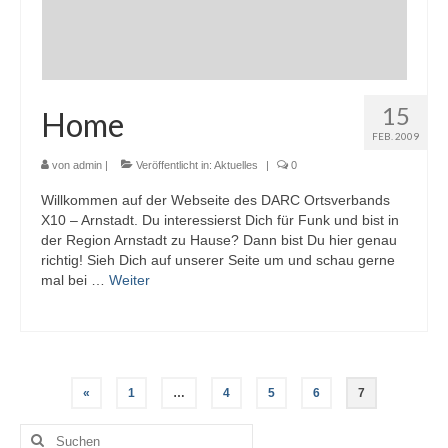
15
Home
FEB. 2009
von
admin
|
Veröffentlicht in:
Aktuelles
|
0
Willkommen auf der Webseite des DARC Ortsverbands
X10 – Arnstadt. Du interessierst Dich für Funk und bist in
der Region Arnstadt zu Hause? Dann bist Du hier genau
richtig! Sieh Dich auf unserer Seite um und schau gerne
mal bei …
Weiter
Seitennummerierung
«
1
…
4
5
6
7
der
Suchen