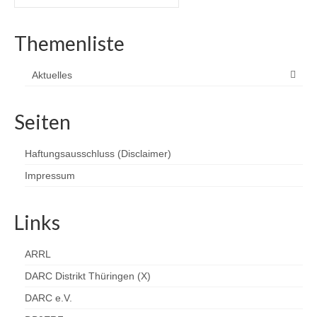
nach:
Beiträge
Themenliste
Aktuelles
Seiten
Haftungsausschluss (Disclaimer)
Impressum
Links
ARRL
DARC Distrikt Thüringen (X)
DARC e.V.