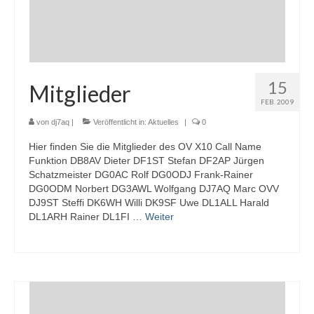
15
Mitglieder
FEB. 2009
von
dj7aq
|
Veröffentlicht in:
Aktuelles
|
0
Hier finden Sie die Mitglieder des OV X10 Call Name
Funktion DB8AV Dieter DF1ST Stefan DF2AP Jürgen
Schatzmeister DG0AC Rolf DG0ODJ Frank-Rainer
DG0ODM Norbert DG3AWL Wolfgang DJ7AQ Marc OVV
DJ9ST Steffi DK6WH Willi DK9SF Uwe DL1ALL Harald
DL1ARH Rainer DL1FI …
Weiter