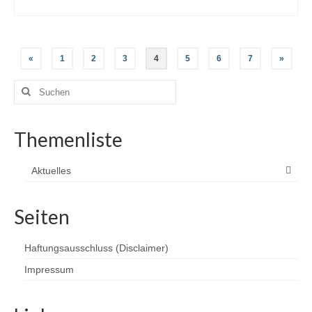
Seitennummerierung
«
1
2
3
4
5
6
7
»
der
Suchen
nach:
Beiträge
Themenliste
Aktuelles
Seiten
Haftungsausschluss (Disclaimer)
Impressum