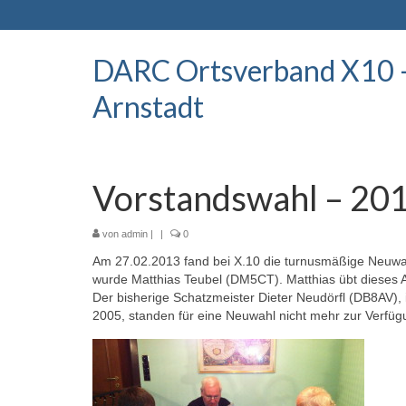
DARC Ortsverband X10 
Arnstadt
Vorstandswahl – 20
von
admin
|
|
0
Am 27.02.2013 fand bei X.10 die turnusmäßige Neuwa
wurde Matthias Teubel (DM5CT). Matthias übt dieses 
Der bisherige Schatzmeister Dieter Neudörfl (DB8AV),
2005, standen für eine Neuwahl nicht mehr zur Verfüg