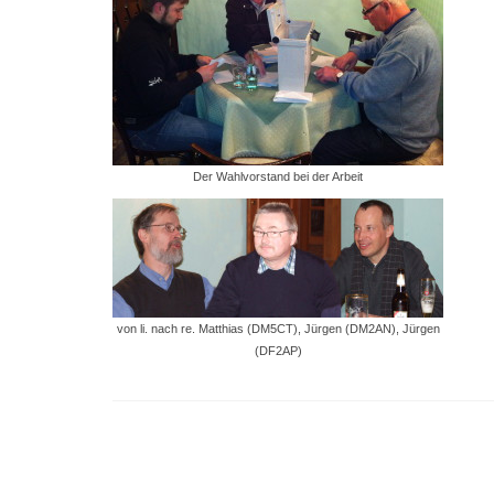
Der Wahlvorstand bei der Arbeit
von li. nach re. Matthias (DM5CT), Jürgen (DM2AN), Jürgen
(DF2AP)