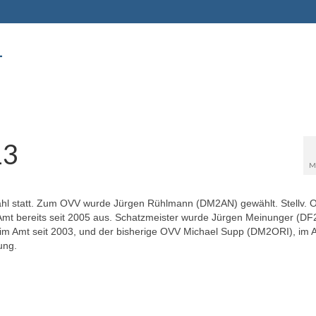
-
13
M
hl statt. Zum OVV wurde Jürgen Rühlmann (DM2AN) gewählt. Stellv. 
Amt bereits seit 2005 aus. Schatzmeister wurde Jürgen Meinunger (DF
 im Amt seit 2003, und der bisherige OVV Michael Supp (DM2ORI), im A
ung.