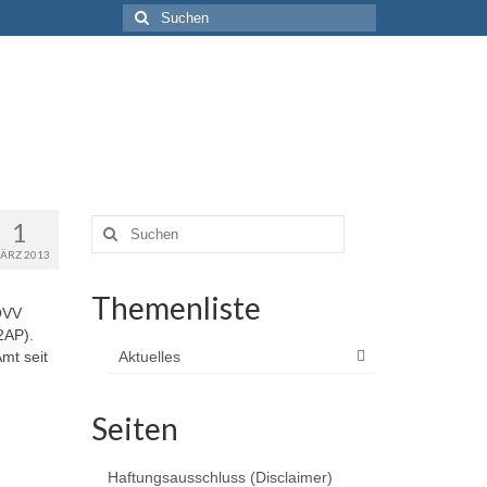
Suchen
nach:
1
Suchen
nach:
ÄRZ 2013
Themenliste
OVV
2AP).
mt seit
Aktuelles
Seiten
Haftungsausschluss (Disclaimer)