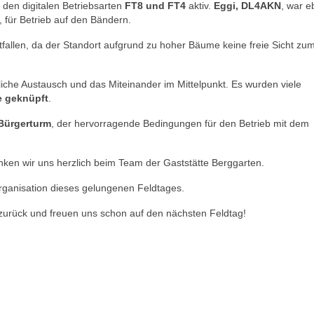
n den digitalen Betriebsarten
FT8 und FT4
aktiv.
Eggi, DL4AKN
, war e
, für Betrieb auf den Bändern.
tfallen, da der Standort aufgrund zu hoher Bäume keine freie Sicht zu
che Austausch und das Miteinander im Mittelpunkt. Es wurden viele
e geknüpft
.
Bürgerturm
, der hervorragende Bedingungen für den Betrieb mit dem
ken wir uns herzlich beim Team der Gaststätte Berggarten.
Organisation dieses gelungenen Feldtages.
zurück und freuen uns schon auf den nächsten Feldtag!