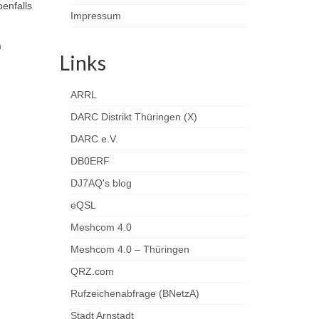
benfalls
Impressum
m
Links
ARRL
DARC Distrikt Thüringen (X)
DARC e.V.
DB0ERF
DJ7AQ's blog
eQSL
Meshcom 4.0
Meshcom 4.0 – Thüringen
QRZ.com
Rufzeichenabfrage (BNetzA)
Stadt Arnstadt