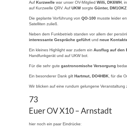
Auf
Kurzwelle
war unser OV-Mitglied
Willi, DK6WH
, i
auf Kurzwelle QRV. Auf
UKW
sorgte
Günter, DM1OKZ
Die geplante Vorführung von
QO-100
musste leider en
Satelliten zuließ.
Neben dem Funkbetrieb standen vor allem der persönli
interessante Gespräche geführt
und
neue Kontakt
Ein kleines Highlight war zudem ein
Ausflug auf den 
Handfunkgerät und auf UKW bot.
Für die sehr gute
gastronomische Versorgung
bedan
Ein besonderer Dank gilt
Hartmut, DO4HBK
, für die 
Wir blicken auf eine rundum gelungene Veranstaltung 
73
Euer OV X10 – Arnstadt
hier noch ein paar Eindrücke: