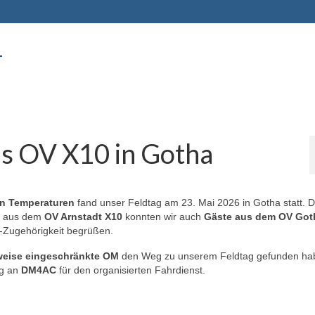
-
es OV X10 in Gotha
en Temperaturen
fand unser Feldtag am 23. Mai 2026 in Gotha statt. D
OM aus dem
OV Arnstadt X10
konnten wir auch
Gäste aus dem OV Got
V-Zugehörigkeit begrüßen.
lweise eingeschränkte OM
den Weg zu unserem Feldtag gefunden hab
ng an
DM4AC
für den organisierten Fahrdienst.