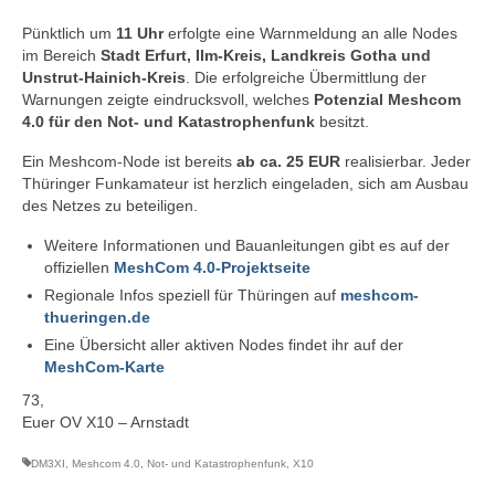
Pünktlich um
11 Uhr
erfolgte eine Warnmeldung an alle Nodes
im Bereich
Stadt Erfurt, Ilm-Kreis, Landkreis Gotha und
Unstrut-Hainich-Kreis
. Die erfolgreiche Übermittlung der
Warnungen zeigte eindrucksvoll, welches
Potenzial Meshcom
4.0 für den Not- und Katastrophenfunk
besitzt.
Ein Meshcom-Node ist bereits
ab ca. 25 EUR
realisierbar. Jeder
Thüringer Funkamateur ist herzlich eingeladen, sich am Ausbau
des Netzes zu beteiligen.
Weitere Informationen und Bauanleitungen gibt es auf der
offiziellen
MeshCom 4.0-Projektseite
Regionale Infos speziell für Thüringen auf
meshcom-
thueringen.de
Eine Übersicht aller aktiven Nodes findet ihr auf der
MeshCom-Karte
73,
Euer OV X10 – Arnstadt
DM3XI
,
Meshcom 4.0
,
Not- und Katastrophenfunk
,
X10