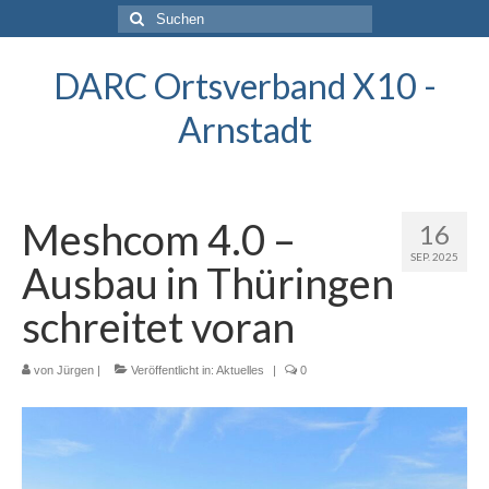
Suchen
nach:
DARC Ortsverband X10 -
Arnstadt
Meshcom 4.0 –
16
SEP. 2025
Ausbau in Thüringen
schreitet voran
von
Jürgen
|
Veröffentlicht in:
Aktuelles
|
0