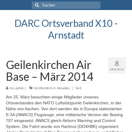
Suchen
nach:
DARC Ortsverband X10 -
Arnstadt
Geilenkirchen Air
8
MAI 2014
Base – März 2014
von
admin
|
Veröffentlicht in:
Aktuelles
|
0
Am 25. März besuchten einige Mitglieder unseres
Ortsverbandes den NATO Luftstützpunkt Geilenkirchen, in der
Nähe von Aachen. Von dort werden die in Europa stationierten
E-3A (AWACS) Flugzeuge, eine militärische Version der Boeing
707 eingesetzt. AWACS gleich Airborn Warning and Control
System. Die Fahrt wurde von Hartmut (DO4HBK) organisiert.